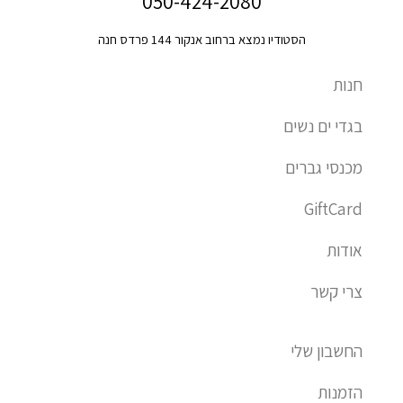
050-424-2080
e
l
s
a
b
-
o
a
g
o
הסטודיו נמצא ברחוב אנקור 144 פרדס חנה
s
p
p
r
o
q
e
p
a
k
חנות
u
m
a
בגדי ים נשים
r
e
מכנסי גברים
-
a
GiftCard
l
t
אודות
צרי קשר
החשבון שלי
הזמנות