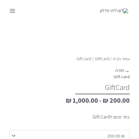
ילוג
Main
תוכן
Menu
כמות
של
GiftCard
עמוד הבית
/
/ GiftCard
Gift card
→
חזרה
Gift card
GiftCard
₪
1,000.00
-
₪
200.00
בחר סכום לGift Card: