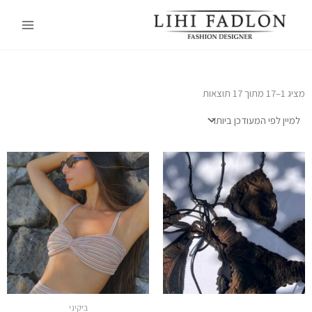
ילוג
Main
תוכן
Menu
מציג 1–17 מתוך 17 תוצאות
למוצר
למוצר
זה
זה
יש
יש
מספר
מספר
סוגים.
סוגים.
ניתן
ניתן
לבחור
לבחור
את
את
האפשרויות
האפשרויות
ביקיני
בעמוד
בעמוד