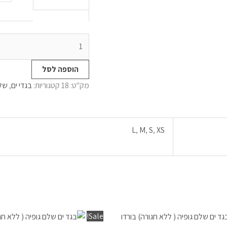
הוספה לסל
מק"ט:
18
קטגוריות:
בגדי ים
,
של
L
,
M
,
S
,
XS
המחיר
המחיר
למוצר
המחיר
המחיר
Sale!