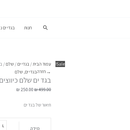
כמות
המחיר
המחיר
של
המקורי
הנוכחי
בגד
היה:
הוא:
ים
₪ 499.00.
₪ 250.00.
חיפוש
חנות
בגדי ים נ
שלם
כיווצים
כחול
Sale!
עמוד הבית
/
בגדי ים
/
שלם
/ בג
→
חזרה
בגדי ים
,
שלם
בגד ים שלם כיווצים
₪
250.00
₪
499.00
תיאור של בגד ים
L
מידה