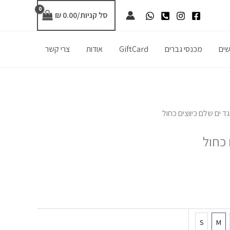
סל קניות/
0.00
₪
שים
מכנסי גברים
GiftCard
אודות
צרי קשר
ד ים שלם כיווצים כחול
 כחול
S
M