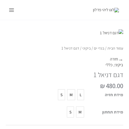
ילוג
Main
תוכן
Menu
כמות
של
דגם
עמוד הבית
/
בגדי ים
/
ביקיני
/ דגם דניאל 1
דניאל
→
חזרה
1
ביקיני
,
כללי
דגם דניאל 1
₪
480.00
מידת חזיה
S
M
L
מידת תחתון
S
M