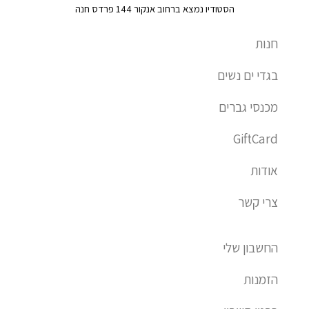
הסטודיו נמצא ברחוב אנקור 144 פרדס חנה
s
p
p
r
o
q
e
p
a
k
חנות
u
m
a
בגדי ים נשים
r
e
מכנסי גברים
-
a
GiftCard
l
t
אודות
צרי קשר
החשבון שלי
הזמנות