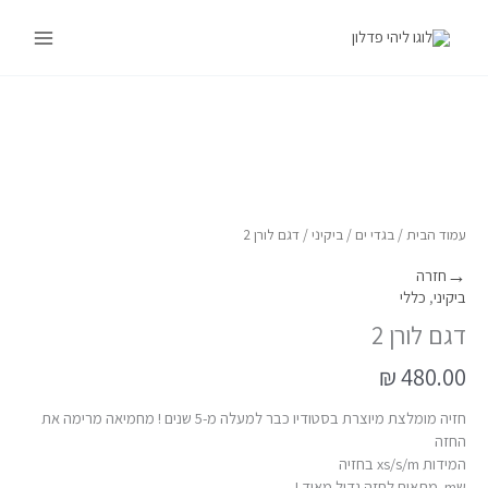
ילוג
Main
תוכן
Menu
כמות
של
דגם
לורן
2
עמוד הבית
/
בגדי ים
/
ביקיני
/ דגם לורן 2
→
חזרה
ביקיני
,
כללי
דגם לורן 2
₪
480.00
חזיה מומלצת מיוצרת בסטודיו כבר למעלה מ-5 שנים ! מחמיאה מרימה את
החזה
המידות xs/s/m בחזיה
שm מתאים לחזה גדול מאוד !