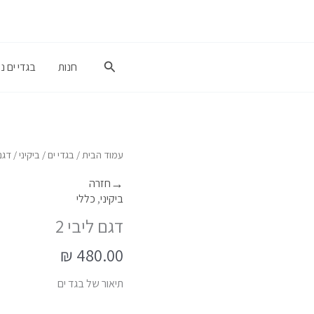
חיפוש
חנות
בגדי ים נ
כמות
עמוד הבית
/
בגדי ים
/
ביקיני
/ דגם 
של
→
חזרה
דגם
ביקיני
,
כללי
ליבי
דגם ליבי 2
2
₪
480.00
תיאור של בגד ים