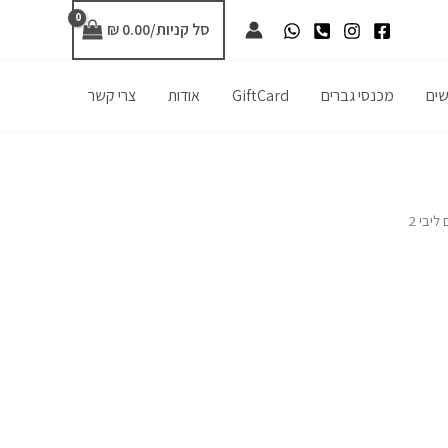
סל קניות/
0.00
₪
שים
מכנסי גברים
GiftCard
אודות
צרי קשר
ליבי 2