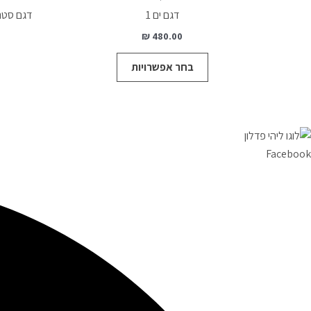
יש
דגם ים 1
דגם סטר
מספר
₪
480.00
סוגים.
ניתן
בחר אפשרויות
לבחור
את
האפשרויות
בעמוד
המוצר
Facebook