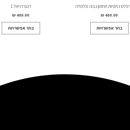
יש
י
פלס כתפיות תחתון גבוה מלמלה
דגם דניאל 1
מספר
מ
₪
480.00
₪
480.00
סוגים.
סו
ניתן
ני
בחר אפשרויות
בחר אפשרויות
לבחור
ל
את
א
האפשרויות
ה
בעמוד
ב
המוצר
ה