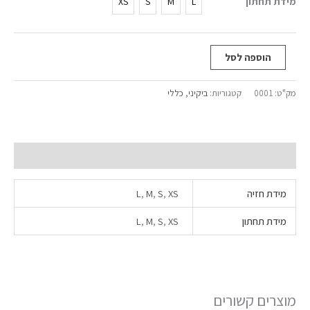
מידת תחתון
XS
S
M
L
הוספה לסל
מק"ט:
0001
קטגוריות:
ביקיני
,
כללי
מידע נוסף
מידת חזיה
XS
,
S
,
M
,
L
מידת תחתון
XS
,
S
,
M
,
L
מוצרים קשורים