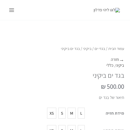
ילוג
Main
תוכן
Menu
כמות
של
בגד
עמוד הבית
/
בגדי ים
/
ביקיני
/ בגד ים ביקיני
ים
→
חזרה
ביקיני
ביקיני
,
כללי
בגד ים ביקיני
₪
500.00
תיאור של בגד ים
מידת חזיה
XS
S
M
L